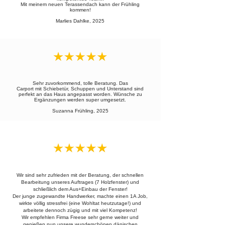
Mit meinem neuen Terassendach kann der Frühling
kommen!
Marlies Dahlke, 2025
Sehr zuvorkommend, tolle Beratung. Das
Carport mit Schiebetür, Schuppen und Unterstand sind
perfekt an das Haus angepasst worden. Wünsche zu
Ergänzungen werden super umgesetzt.
Suzanna Frühling, 2025
Wir sind sehr zufrieden mit der Beratung, der schnellen
Bearbeitung unseres Auftrages (7 Holzfenster) und
schließlich dem Aus+Einbau der Fenster!
Der junge zugewandte Handwerker, machte einen 1A Job,
wirkte völlig stressfrei (eine Wohltat heutzutage!) und
arbeitete dennoch zügig und mit viel Kompetenz!
Wir empfehlen Firma Freese sehr gerne weiter und
genießen nun unsere wunderschönen dänischen