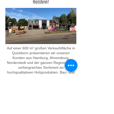
Holstein!
Auf einer 600 m² großen Verkaufsfläche in
Quickborn präsentieren wir unseren
Kunden aus Hamburg, Ahrensburg,
Norderstedt und der ganzen Region unser
umfangreiches Sortiment an
hochqualitativen Holzprodukten. Bau- und
Konstruktionshölzer, sowie Farben und
Pflegeprodukte sind direkt zum Mitnehmen
in unserem Holz-Outlet verfügbar.
Aktuell finden Sie in der neuen Ausstellung:
Holz und Holzprodukte
für den
Innenausbau