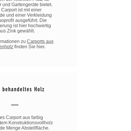
 und Gartengeräte bietet.
Carport ist mit einer
de und einer Verkleidung
oprofil ausgeführt. Die
rung ist hier hochwertig
aus Zink gewählt.
rmationen zu
Carports aus
enholz
finden Sie hier.
g behandeltes Holz
es Carport aus farbig
em Konstruktionsvollholz
ede Menge Abstellfläche.