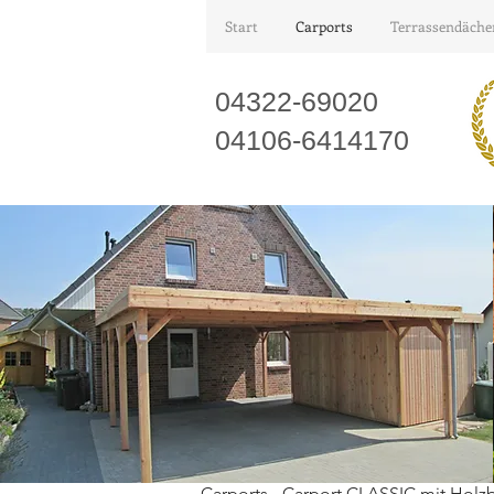
Start
Carports
Terrassendäche
04322-69020
04106-6414170
Carports
- Carport CLASSIC mit Holz