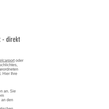
 - direkt
elcarport
oder
chlichtes,
geordneten
. Hier Ihre
en an. Sie
tem
d an den
ptischen