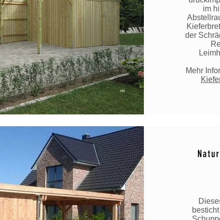
im h
Abstellra
Kieferbre
der Schrä
Re
Leimh
Mehr Info
Kiefe
Natur
Diese
besticht
Schuppen