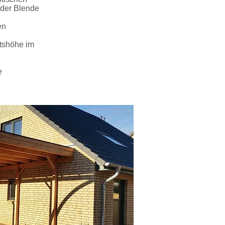
 der Blende
en
rtshöhe im
e