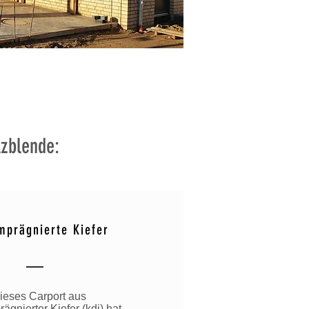
lzblende:
mprägnierte Kiefer
ieses Carport aus
ägnierter Kiefer (kdi) hat