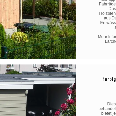
Fahrräder
Das 
Holzblen
aus Du
Entwässe
Mehr Info
Lärch
Farbi
Dies
behandelt
bietet j