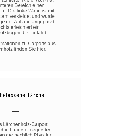
interen Bereich einen
um. Die linke Wand ist mit
ttern verkleidet und wurde
ge der Auffahrt angepasst.
chts erleichtert ein
olzbogen die Einfahrt.
rmationen zu
Carports aus
rnholz
finden Sie hier.
belassene Lärche
s Lärchenholz-Carport
 durch einen integrierten
 der reichlich Platz für