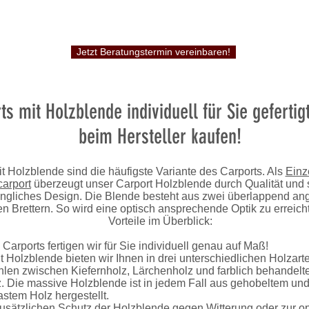
Jetzt Beratungstermin vereinbaren!
ts mit Holzblende individuell für Sie gefertigt
beim Hersteller kaufen!
t Holzblende sind die häufigste Variante des Carports. Als
Einz
arport
überzeugt unser Carport Holzblende durch Qualität und s
ingliches Design. Die Blende besteht aus zwei überlappend an
n Brettern. So wird eine optisch ansprechende Optik zu erreicht
Vorteile im Überblick:
 Carports fertigen wir für Sie individuell genau auf Maß!
t Holzblende bieten wir Ihnen in drei unterschiedlichen Holzart
len zwischen Kiefernholz, Lärchenholz und farblich behandel
z. Die massive Holzblende ist in jedem Fall aus gehobeltem un
stem Holz hergestellt.
zusätzlichen Schutz der Holzblende gegen Witterung oder zur o