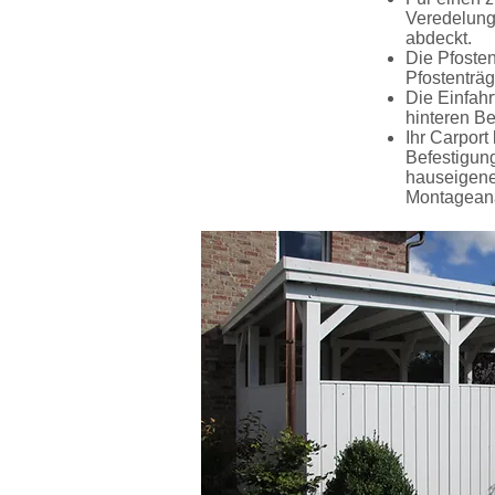
Veredelung
abdeckt.
Die Pfosten
Pfostenträg
Die Einfahr
hinteren Be
Ihr Carpor
Befestigung
hauseigenen
Montageanal