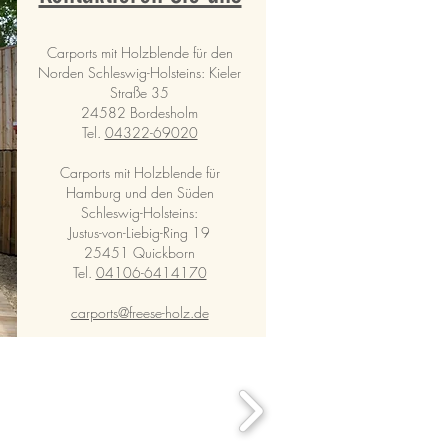
Carports mit Holzblende für den
Norden Schleswig-Holsteins: Kieler
Straße 35
24582 Bordesholm
Tel.
04322-69020
Carports mit Holzblende für
Hamburg und den Süden
Schleswig-Holsteins:
Justus-von-Liebig-Ring 19
25451 Quickborn
Tel.
04106-6414170
carports@freese-holz.de