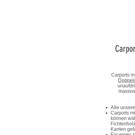
Carpor
Carports mi
Doppelc
unaufdr
massive
Alle unsere
Carports mi
können wäh
Fichtenhol
Kanten gefa
Für einen 