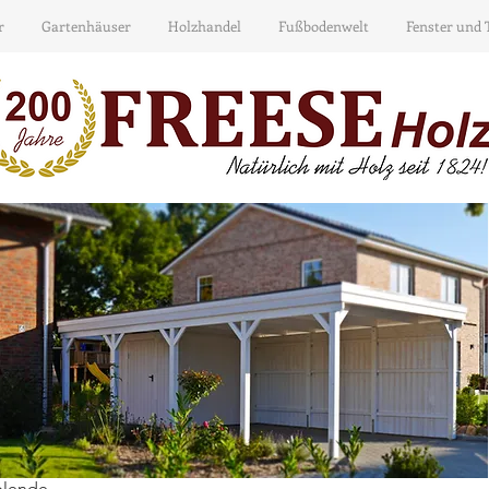
r
Gartenhäuser
Holzhandel
Fußbodenwelt
Fenster und 
blende