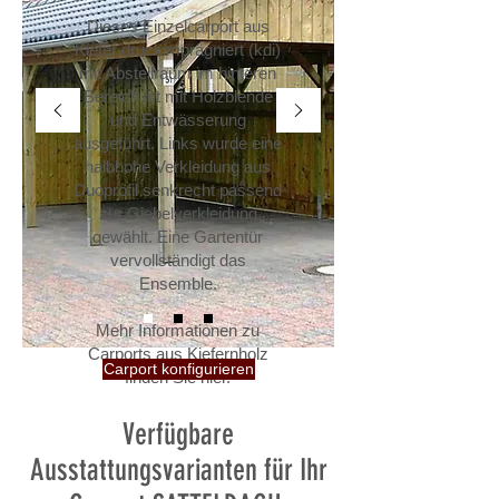
Dieses Einzelcarport aus
Kiefer druckimprägniert (kdi)
mit Abstellraum im hinteren
Bereich ist mit Holzblende
und Entwässerung
ausgeführt. Links wurde eine
halbhohe Verkleidung aus
Duoprofil senkrecht passend
zur Giebelverkleidung
gewählt. Eine Gartentür
vervollständigt das
Ensemble.
Mehr Informationen zu
Carports aus Kiefernholz
Carport konfigurieren
finden Sie hier.
Verfügbare
Ausstattungsvarianten für Ihr