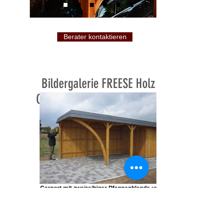
Berater kontaktieren
Bildergalerie FREESE Holz
Carports mit Schieferblende
und Pfannenblende:
Carport mit zweireihiger Pfannenblende und
Leimholzbogen