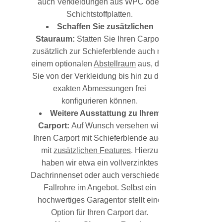
auch Verkleidungen aus WPC oder
Schichtstoffplatten.
Schaffen Sie zusätzlichen
Stauraum:
Statten Sie Ihren Carport
zusätzlich zur Schieferblende auch mit
einem optionalen
Abstellraum
aus, den
Sie von der Verkleidung bis hin zu den
exakten Abmessungen frei
konfigurieren können.
Weitere Ausstattung zu Ihrem
Carport:
Auf Wunsch versehen wir
Ihren Carport mit Schieferblende auch
mit
zusätzlichen Features
. Hierzu
haben wir etwa ein vollverzinktes
Dachrinnenset oder auch verschiedene
Fallrohre im Angebot. Selbst ein
hochwertiges Garagentor stellt eine
Option für Ihren Carport dar.