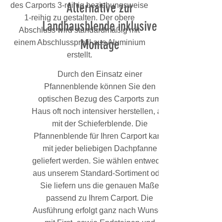
Alternative zur
des Carports 3-reihig beziehungsweise
1-reihig zu gestalten. Der obere
Landhausblende inklusive
Abschluss wird standardmäßig mit
Montage
einem Abschlussprofil aus Aluminium
erstellt.
Durch den Einsatz einer
Pfannenblende können Sie den
optischen Bezug des Carports zum
Haus oft noch intensiver herstellen, als
mit der Schieferblende. Die
Pfannenblende für Ihren Carport kann
mit jeder beliebigen Dachpfanne
geliefert werden. Sie wählen entweder
aus unserem Standard-Sortiment oder
Sie liefern uns die genauen Maße
passend zu Ihrem Carport. Die
Ausführung erfolgt ganz nach Wunsch