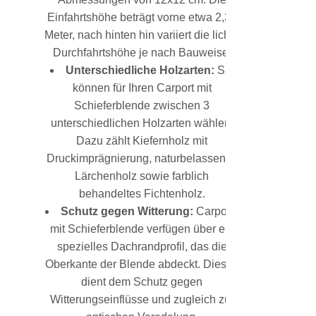
Einfahrtshöhe beträgt vorne etwa 2,30
Meter, nach hinten hin variiert die lichte
Durchfahrtshöhe je nach Bauweise.
Unterschiedliche Holzarten:
Sie
können für Ihren Carport mit
Schieferblende zwischen 3
unterschiedlichen Holzarten wählen.
Dazu zählt Kiefernholz mit
Druckimprägnierung, naturbelassenes
Lärchenholz sowie farblich
behandeltes Fichtenholz.
Schutz gegen Witterung:
Carports
mit Schieferblende verfügen über ein
spezielles Dachrandprofil, das die
Oberkante der Blende abdeckt. Dieses
dient dem Schutz gegen
Witterungseinflüsse und zugleich zur