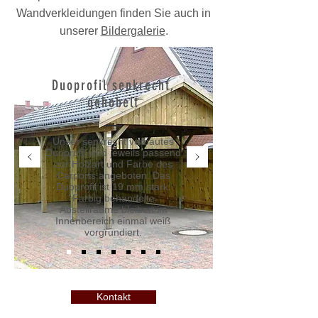
Wandverkleidungen finden Sie auch in
unserer
Bildergalerie
.
Duoprofil senkrecht,
gehobelt
Unser senkrecht verbautes
Duoprofil wird jeweils passend
zur Holzart und Farbe des
Carports angeboten. Das
Duoprofil ist 19 mm stark.
Farbig behandelte
Abstellräume bleiben im
Innenbereich einmal weiß
vorgrundiert.
Kontakt