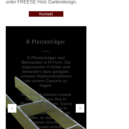
unter FREESE Holz Gartendesign.
Kontakt
H-Pfostenträger
H-Pfostenträger sind
Betonanker in H-Form. Die
sogenannten H-Anker sind
besonders dazu geeignet,
schwere Holzkonstruktionen
wie unsere Carports zu
tragen.
Auf Wunsch können unsere
Tiefbauer Ihnen Ihre H-
Pfostenträger setzen. Gerne
können wir Ihnen die H-
Pfostenschuhe auch vorab
zusenden, so dass Sie diese
einbetonieren können, bevor
Ihr Bausatz eintrifft.