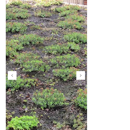
Gründach
Verschiedene Gründe, seien
es die natürliche Atmosphäre
oder örtliche
Baubestimmungen, sprechen
in vielen Fällen für einen
Carport mit Gründach bzw.
Dachbegrünung. Ein
Gründachcarport ist statisch
für ein Gründach berechnet
und wird inklusive einer
geeigneten Dachfolie geliefert.
Ebenfalls bereits enthalten
sind die komplette extensive
Dachbegrünung bestehend
aus Blähton, drähnfähigem
Substrat und einer
Vegetationsschicht aus
verschiedenen Sedumarten.
Erfahren Sie mehr über
unsere
Gründach-Carports
.