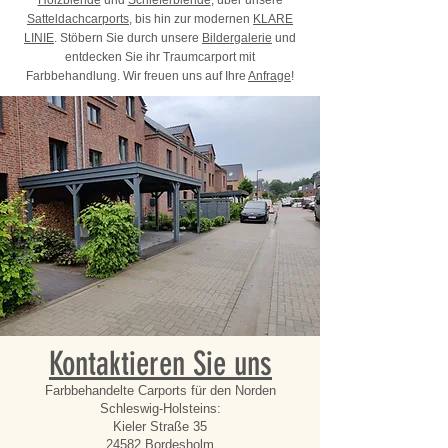
Holzblende
und
Schieferblende
, über unsere
Satteldachcarports
, bis hin zur modernen
KLARE
LINIE
. Stöbern Sie durch unsere
Bildergalerie
und
entdecken Sie ihr Traumcarport mit
Farbbehandlung.
Wir freuen uns auf Ihre
Anfrage
!
Kontaktieren Sie uns
Farbbehandelte Carports für den Norden
Schleswig-Holsteins:
Kieler Straße 35
24582 Bordesholm