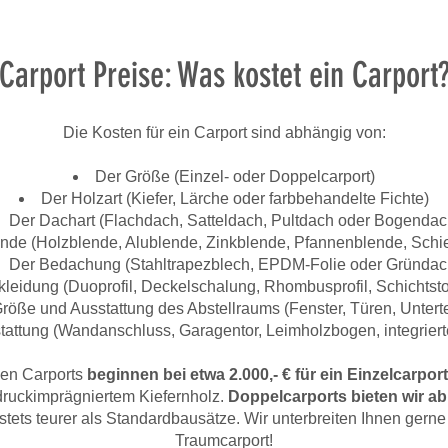
Carport Preise: Was kostet ein Carport
Die Kosten für ein Carport sind abhängig von:
Der Größe (Einzel- oder Doppelcarport)
Der Holzart (Kiefer, Lärche oder farbbehandelte Fichte)
Der Dachart (Flachdach, Satteldach, Pultdach oder Bogendac
nde (Holzblende, Alublende, Zinkblende, Pfannenblende, Schi
Der Bedachung (Stahltrapezblech, EPDM-Folie oder Gründac
leidung (Duoprofil, Deckelschalung, Rhombusprofil, Schichtstoff
röße und Ausstattung des Abstellraums (Fenster, Türen, Untert
attung (Wandanschluss, Garagentor, Leimholzbogen, integrier
gen Carports
beginnen bei etwa 2.000,- € für ein Einzelcarpor
druckimprägniertem Kiefernholz.
Doppelcarports bieten wir ab
tets teurer als Standardbausätze. Wir unterbreiten Ihnen gerne 
Traumcarport!