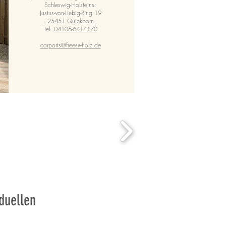
Schleswig-Holsteins:
Justus-von-Liebig-Ring 19
25451 Quickborn
Tel.
04106-6414170
carports@freese-holz.de
iduellen