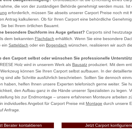
nahme, die von der zuständigen Behörde genehmigt werden muss. Ist 
ung
erforderlich, müssen Sie abseits unserer Carport Preise noch mit 
n Antrag kalkulieren. Ob für Ihren Carport eine behördliche Genehmig
 Sie bei Ihrem örtlichen Bauamt.
ne besondere Dachform ins Auge gefasst?
Carports sind heutzutag
ls dem bekannten
Flachdach
erhältlich. Wenn Sie eine besondere Dac
e ein
Satteldach
oder ein
Bogendach
wünschen, realisieren wir auch die
e den Carport selbst oder wünschen Sie professionelle Unterstü
FREESE Holz wird in unserem Werk als
Bausatz
produziert. Mit dem en
Werkzeug können Sie Ihren Carport selbst aufbauen. In der detailliert
g sind alle Schritte ausführlich beschrieben. Sollten Sie dennoch einm
en haben, helfen Ihnen unsere Experten telefonisch gerne weiter. Sie 
ichkeit, den Aufbau ganz in die Hände unserer Spezialisten zu legen. 
ellung bis zur Endmontage – unsere erfahrenen Monteure arbeiten z
in individuelles Angebot für Carport Preise mit
Montage
durch unsere E
uf Anfrage.
zt Berater kontaktieren
Jetzt Carport konfigurier