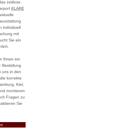
as zeitlose
arport
KLARE
viduelle
dausstattung
individuell
dachung mit
cht Sie ein
lich.
n Ihnen ein
r Bestellung
n uns in den
die korrekte
amburg, Kiel,
und montieren
och Fragen zu
taktieren Sie
en