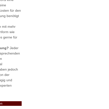
eine
Kosten für den
ung benötigt
e mit mehr
hform wie
s gerne für
tzung?
Jeder
tsprechenden
en
al
haben jedoch
Von der
ügig und
xperten
en