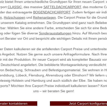
z bietet Ihnen unterschiedliche Grundtypen für Ihren neuen Carport: d
rport
CLASSIC
, das massive
SATTELDACHCARPORT
, das moderne C
der das extravagante
BOGENDACHCARPORT
. Zudem fertigen wir indi
en
,
Holzschuppen
und
Reihenanlagen
. Die Carport Preise für die Grun
 unserem Katalog entnehmen. Die Grundtypen sind ganz nach Belieben 
rbar: Wählen Sie eine andere Farbe, entscheiden Sie sich für eine Be
ng oder fügen Sie diverse
Sonderausstattungen
hinzu. Auf Wunsch besu
ort Berater vor Ort und bespricht alle wichtigen Details mit Ihnen persön
er Daten kalkulieren wir die anfallenden Carport Preise und unterbreite
es Angebot. Nutzen Sie gerne auch unsere Anfrageformulare. Nach Ihre
r mit der Produktion. Ihr neuer Carport wird als kompletter Bausatz vo
Deutschland angeliefert. Die bebilderte Montageanleitung verdeutlicht 
on Bedachung, Schrauben und Befestigungsmaterial. Sie wohnen in H
endsburg, Lübeck, Flensburg, Ahrensburg oder Elmshorn? Wir liefern 
hleswig-Holstein und Hamburg und auch südlich der Elbe. Sie haben n
orts? Möchten Ihre Carport Preise individuell kalkulieren lassen? Kon
uns – wir beraten Sie gern!
erater kontaktieren
Jetzt Carport konfigurier