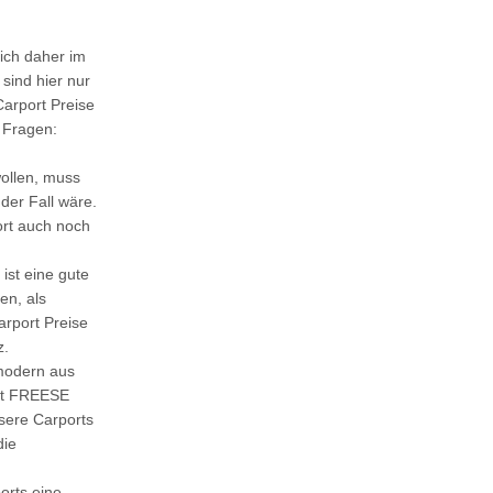
sich daher im
sind hier nur
arport Preise
n Fragen:
ollen, muss
der Fall wäre.
ort auch noch
ist eine gute
en, als
arport Preise
z.
modern aus
it FREESE
nsere Carports
die
orts eine