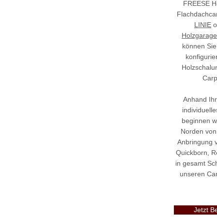
FREESE Hol
Flachdachca
LINIE
o
Holzgarag
können Sie
konfigurie
Holzschalu
Carp
Anhand Ihr
individuell
beginnen wi
Norden von 
Anbringung v
Quickborn, R
in gesamt Sc
unseren Carp
Jetzt B