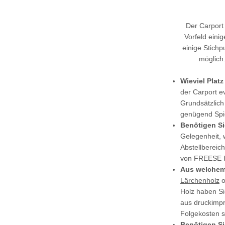
Der Carport 
Vorfeld eini
einige Stich
möglich.
Wieviel Plat
der Carport e
Grundsätzlich
genügend Spie
Benötigen Si
Gelegenheit, 
Abstellbereic
von FREESE H
Aus welchem 
Lärchenholz
o
Holz haben Si
aus druckimpr
Folgekosten s
Benötigen S