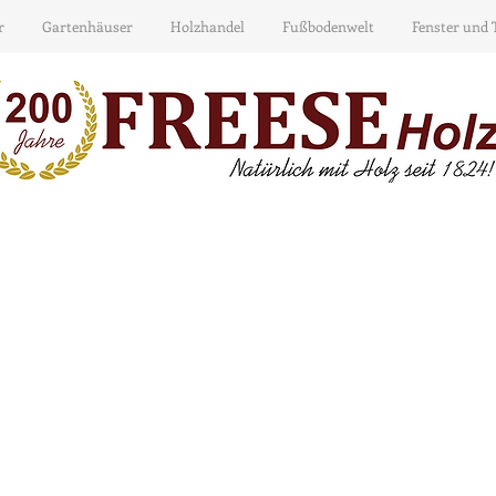
r
Gartenhäuser
Holzhandel
Fußbodenwelt
Fenster und 