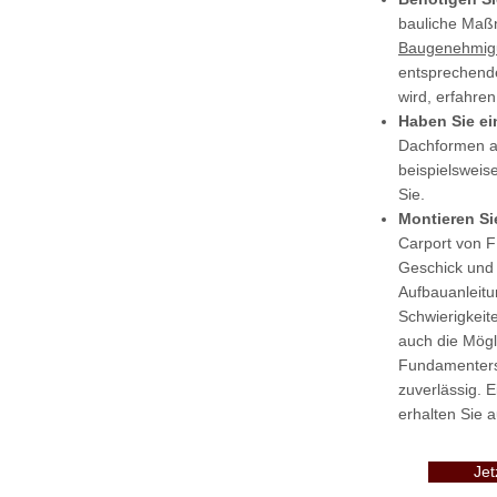
bauliche Maß
Baugenehmig
entsprechende
wird, erfahren
Haben Sie ei
Dachformen a
beispielsweis
Sie.
Montieren Si
Carport von 
Geschick und 
Aufbauanleitun
Schwierigkeit
auch die Mögl
Fundamenterst
zuverlässig. E
erhalten Sie a
Jet