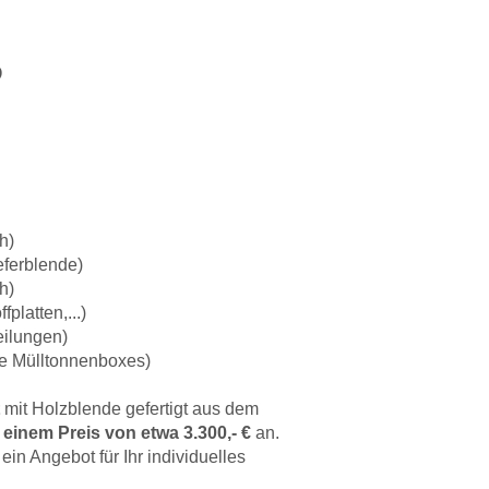
?
h)
eferblende)
h)
platten,...)
eilungen)
te Mülltonnenboxes)
t
mit Holzblende gefertigt aus dem
 einem Preis von etwa 3.300,- €
an.
ein Angebot für Ihr individuelles