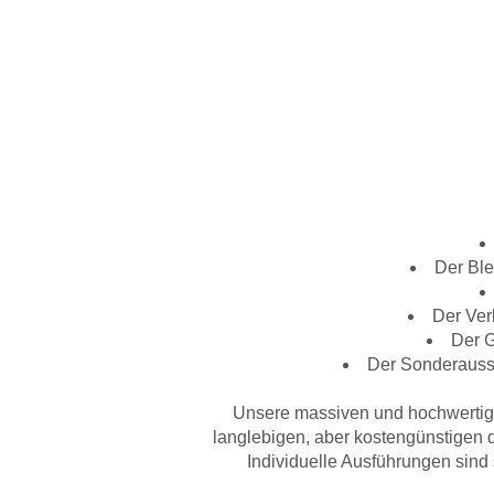
Der Ble
Der Verk
Der G
Der Sonderausst
Unsere massiven und hochwerti
langlebigen, aber kostengünstigen 
Individuelle Ausführungen sind s