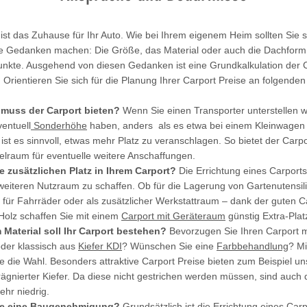
ist das Zuhause für Ihr Auto. Wie bei Ihrem eigenem Heim sollten Sie 
ge Gedanken machen: Die Größe, das Material oder auch die Dachform 
punkte. Ausgehend von diesen Gedanken ist eine Grundkalkulation der C
 Orientieren Sie sich für die Planung Ihrer Carport Preise an folgende
z muss der Carport bieten?
Wenn Sie einen Transporter unterstellen w
ventuell
Sonderhöhe
haben, anders als es etwa bei einem Kleinwagen 
 ist es sinnvoll, etwas mehr Platz zu veranschlagen. So bietet der Carp
lraum für eventuelle weitere Anschaffungen.
e zusätzlichen Platz in Ihrem Carport?
Die Errichtung eines Carports 
weiteren Nutzraum zu schaffen. Ob für die Lagerung von Gartenutensili
h für Fahrräder oder als zusätzlicher Werkstattraum – dank der guten C
olz schaffen Sie mit einem
Carport mit Geräteraum
günstig Extra-Plat
Material soll Ihr Carport bestehen?
Bevorzugen Sie Ihren Carport 
der klassisch aus
Kiefer KDI
? Wünschen Sie eine
Farbbehandlung
? M
e die Wahl. Besonders attraktive Carport Preise bieten zum Beispiel u
ägnierter Kiefer. Da diese nicht gestrichen werden müssen, sind auch 
ehr niedrig.
ie eine Baugenehmigung?
Grundsätzlich ist die Errichtung eines Carp