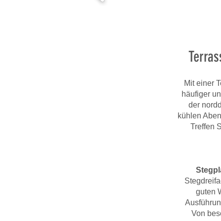
Terras
Mit einer
häufiger u
der nord
kühlen Aben
Treffen 
Stegpl
Stegdreif
guten 
Ausführung
Von beso