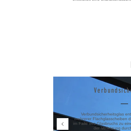
Verbundsich
Verbundsicherheitsglas en
mehrerer Flachglasscheiben dur
im Falle des Glasbruchs zu ein
der Verletzung durch