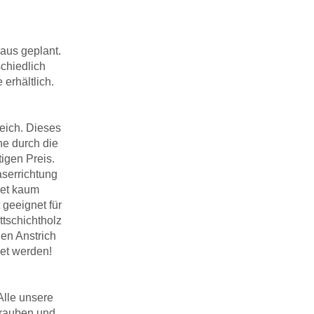
aus geplant.
chiedlich
erhältlich.
eich. Dieses
ne durch die
igen Preis.
aserrichtung
det kaum
geeignet für
tschichtholz
en Anstrich
det werden!
Alle unsere
hrauben und