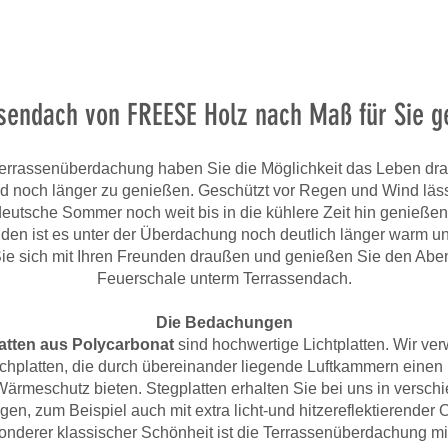
sendach von FREESE Holz nach Maß für Sie ge
 Terrassenüberdachung haben Sie die Möglichkeit das Leben dr
nd noch länger zu genießen. Geschützt vor Regen und Wind läss
deutsche Sommer noch weit bis in die kühlere Zeit hin genießen
den ist es unter der Überdachung noch deutlich länger warm un
Sie sich mit Ihren Freunden draußen und genießen Sie den Abe
Feuerschale unterm Terrassendach.
Die Bedachungen
atten aus Polycarbonat
sind hochwertige Lichtplatten. Wir ve
achplatten, die durch übereinander liegende Luftkammern einen
Wärmeschutz bieten. Stegplatten erhalten Sie bei uns in versch
en, zum Beispiel auch mit extra licht-und hitzereflektierender 
nderer klassischer Schönheit ist die Terrassenüberdachung m