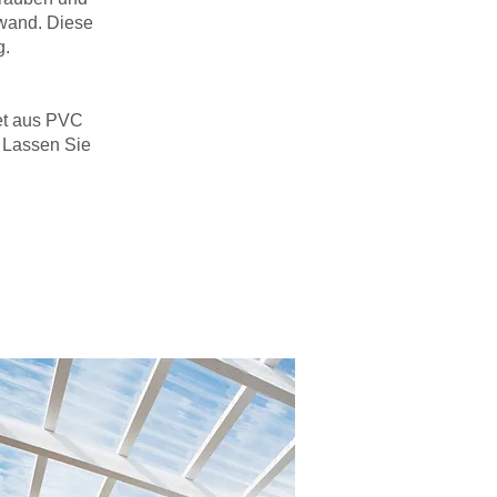
swand. Diese
g.
et aus PVC
. Lassen Sie