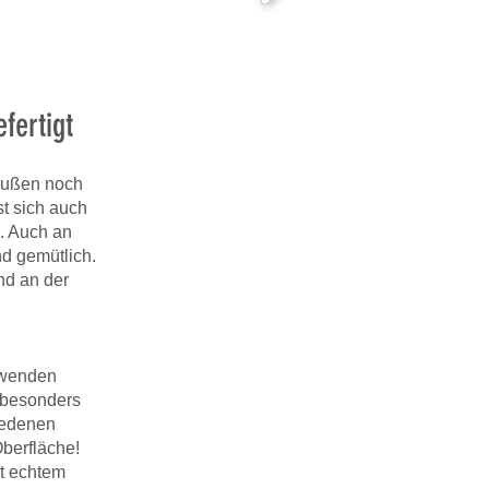
fertigt
außen noch
t sich auch
. Auch an
d gemütlich.
nd an der
rwenden
 besonders
iedenen
Oberfläche!
it echtem