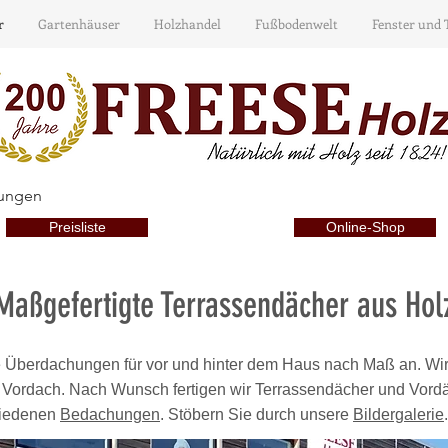
r
Gartenhäuser
Holzhandel
Fußbodenwelt
Fenster und 
hungen
Preisliste
Online-Shop
Maßgefertigte Terrassendächer aus Hol
ge Überdachungen für vor und hinter dem Haus nach Maß an. Wi
 Vordach. Nach Wunsch fertigen wir Terrassendächer und Vordäc
hiedenen
Bedachungen
. Stöbern Sie durch unsere
Bildergalerie