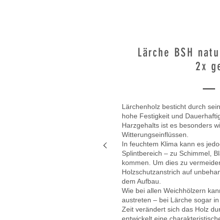
Lärche BSH natu
2x g
Lärchenholz besticht durch sei
hohe Festigkeit und Dauerhafti
Harzgehalts ist es besonders 
Witterungseinflüssen.
In feuchtem Klima kann es jed
Splintbereich – zu Schimmel, B
kommen. Um dies zu vermeiden,
Holzschutzanstrich auf unbehan
dem Aufbau.
Wie bei allen Weichhölzern ka
austreten – bei Lärche sogar i
Zeit verändert sich das Holz d
entwickelt eine charakteristisch