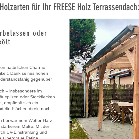
Holzarten für Ihr FREESE Holz Terrassendach
rbelassen oder
eölt
nen natürlichen Charme,
gkeit. Dank seines hohen
widerstandsfähig gegenüber
och – insbesondere im
läuepilzen oder Stockflecken
 empfiehlt sich ein
delte Flächen direkt nach
nn bei warmem Wetter Harz
n stärkerem Maße. Mit der
urch UV-Einstrahlung und
e silbergraue Patina.