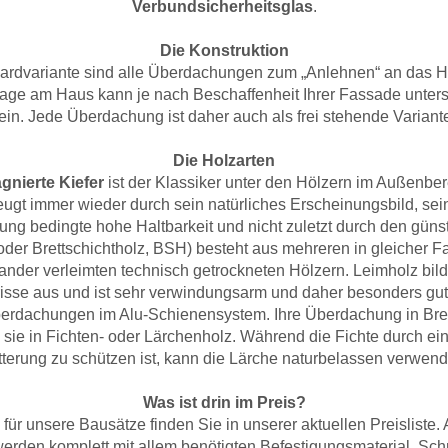
Verbundsicherheitsglas
.
Die Konstruktion
dardvariante sind alle Überdachungen zum „Anlehnen“ an das H
age am Haus kann je nach Beschaffenheit Ihrer Fassade unters
ein. Jede Überdachung ist daher auch als frei stehende Variante 
Die Holzarten
gnierte Kiefer
ist der Klassiker unter den Hölzern im Außenber
ugt immer wieder durch sein natürliches Erscheinungsbild, sei
ung bedingte hohe Haltbarkeit und nicht zuletzt durch den günst
oder Brettschichtholz, BSH) besteht aus mehreren in gleicher F
ander verleimten technisch getrockneten Hölzern. Leimholz bil
isse aus und ist sehr verwindungsarm und daher besonders gut 
erdachungen im Alu-Schienensystem. Ihre Überdachung in Bret
ie in Fichten- oder Lärchenholz. Während die Fichte durch ein
tterung zu schützen ist, kann die Lärche naturbelassen verwen
Was ist drin im Preis?
 für unsere Bausätze finden Sie in unserer aktuellen Preisliste. 
erden komplett mit allem benötigten Befestigungsmaterial, Sc