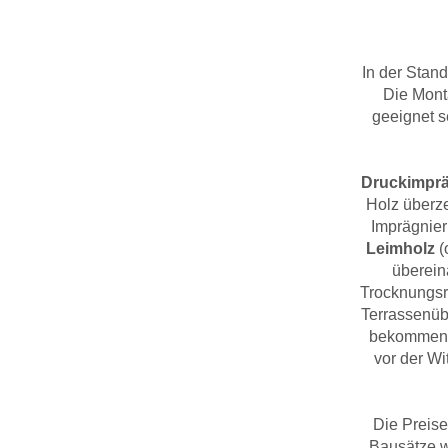
In der Stan
Die Mont
geeignet s
Druckimprä
Holz überze
Imprägnier
Leimholz
(
überein
Trocknungsr
Terrassenüb
bekommen s
vor der Wi
Die Preise
Bausätze w