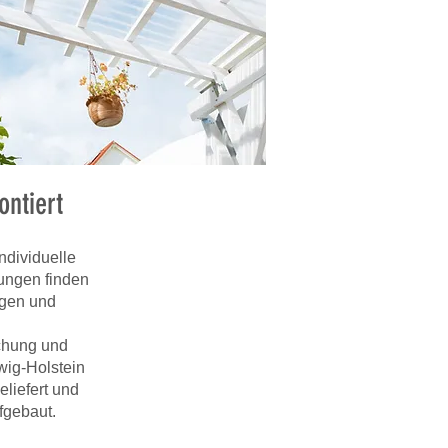
ontiert
ndividuelle
ungen finden
ngen und
achung und
wig-Holstein
eliefert und
fgebaut.